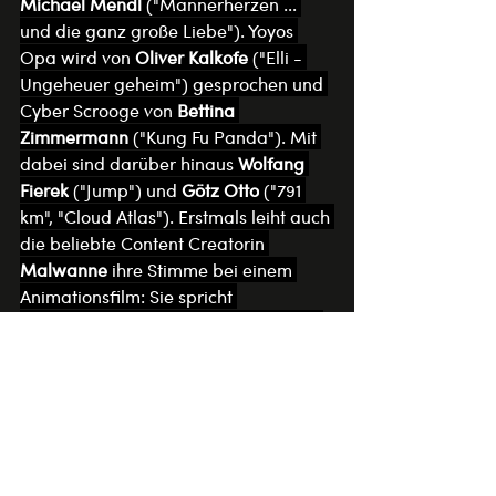
Michael Mendl
 ("Männerherzen ... 
und die ganz große Liebe"). Yoyos 
Opa wird von 
Oliver Kalkofe
 ("Elli - 
Ungeheuer geheim") gesprochen und 
Cyber Scrooge von 
Bettina 
Zimmermann
 ("Kung Fu Panda"). Mit 
dabei sind darüber hinaus 
Wolfang 
Fierek
 ("Jump") und 
Götz Otto
 ("791 
km", "Cloud Atlas"). Erstmals leiht auch 
die beliebte Content Creatorin 
Malwanne
 ihre Stimme bei einem 
Animationsfilm: Sie spricht 
Commander Sprinkles. Den Titelsong 
steuert 
Johnny Logan
 bei.
Pressekontakt:
das pressebüro,
Sandra Thomsen und Mara Schmidt